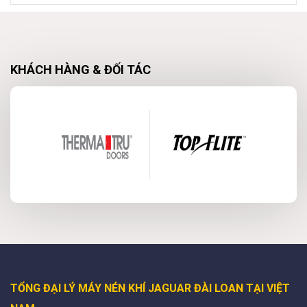
KHÁCH HÀNG & ĐỐI TÁC
TỔNG ĐẠI LÝ MÁY NÉN KHÍ JAGUAR ĐÀI LOAN TẠI VIỆT