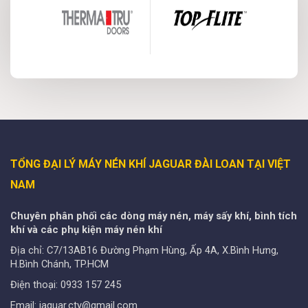
TỔNG ĐẠI LÝ MÁY NÉN KHÍ JAGUAR ĐÀI LOAN TẠI VIỆT
NAM
Chuyên phân phối các dòng máy nén, máy sấy khí, bình tích
khí và các phụ kiện máy nén khí
Địa chỉ: C7/13AB16 Đường Phạm Hùng, Ấp 4A, X.Bình Hưng,
H.Bình Chánh, TP.HCM
Điện thoại: 0933 157 245
Email: jaguar.cty@gmail.com