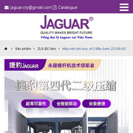
: jaguar.cty@gmail.com
: Catalogue
Sản phẩm
ZLS-2IC Seri
Máy nén khí trục vít 2 đầu bơm ZLS30-2iC